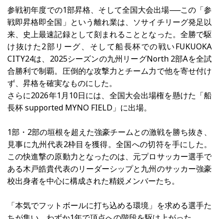
参戦初年度での1部昇格、そして全国大会出場──この「参
戦即昇格即全国」という離れ業は、ソサイチリーグ発足以
来、史上最速記録として刻まれることとなった。全勝で駆
け抜けた2部リーグ、そして船長杯での戦いFUKUOKA 
CITY24は、2025シーズンの九州リーグNorth 2部Aを全試
合勝利で制覇。圧倒的な攻撃力とチーム力で他を寄せ付け
ず、昇格を確実なものにした。
さらに2026年1月10日には、全国大会出場権を懸けた「船
長杯 supported MYNO FIELD」に出場。
1部・2部の垣根を超えた強豪チームとの激戦を勝ち抜き、
見事に九州代表2枠目を獲得。全国への切符を手にした。
この快進撃の原動力となったのは、元プロサッカー選手で
ある木戸皓貴代表のリーダーシップと九州のサッカー強豪
校出身者を中心に構成された精鋭メンバーたち。
「本気でフットボールに打ち込める環境」を求める選手た
ちが集い、わずか1年で頂点への階段を駆け上がった。